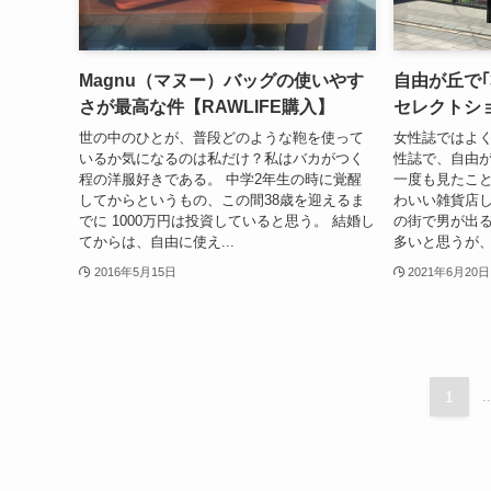
Magnu（マヌー）バッグの使いやす
自由が丘で｢
さが最高な件【RAWLIFE購入】
セレクトシ
世の中のひとが、普段どのような鞄を使って
女性誌ではよく
いるか気になるのは私だけ？私はバカがつく
性誌で、自由
程の洋服好きである。 中学2年生の時に覚醒
一度も見たこと
してからというもの、この間38歳を迎えるま
わいい雑貨店し
でに 1000万円は投資していると思う。 結婚し
の街で男が出る
てからは、自由に使え...
多いと思うが、
2016年5月15日
2021年6月20日
1
..