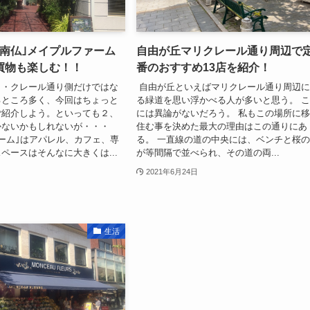
｢南仏｣メイプルファーム
自由が丘マリクレール通り周辺で
買物も楽しむ！！
番のおすすめ13店を紹介！
リ・クレール通り側だけではな
自由が丘といえばマリクレール通り周辺
るところ多く、今回はちょっと
る緑道を思い浮かべる人が多いと思う。 
ご紹介しよう。といっても２、
には異論がないだろう。 私もこの場所に
かないかもしれないが・・・
住む事を決めた最大の理由はこの通りにあ
ーム｣はアパレル、カフェ、専
る。 一直線の道の中央には、ベンチと桜
ペースはそんなに大きくは...
が等間隔で並べられ、その道の両...
2021年6月24日
生活