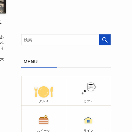
定
にあ
これ
移り
の木
MENU
グルメ
カフェ
スイーツ
ライフ