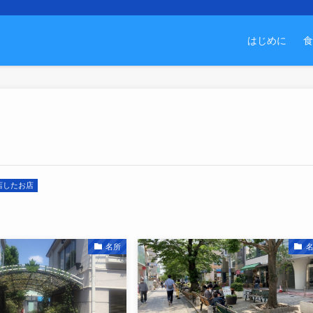
はじめに
食
店したお店
名所