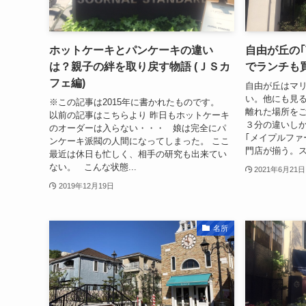
ホットケーキとパンケーキの違い
自由が丘の
は？親子の絆を取り戻す物語 (ＪＳカ
でランチも
フェ編)
自由が丘はマ
い。他にも見
※この記事は2015年に書かれたものです。
離れた場所を
以前の記事はこちらより 昨日もホットケーキ
３分の違いし
のオーダーは入らない・・・ 娘は完全にパ
｢メイプルファ
ンケーキ派閥の人間になってしまった。 ここ
門店が揃う。ス
最近は休日も忙しく、相手の研究も出来てい
ない。 こんな状態...
2021年6月21日
2019年12月19日
名所