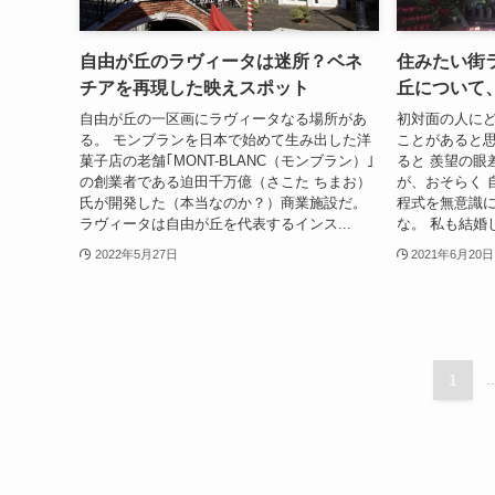
自由が丘のラヴィータは迷所？ベネ
住みたい街
チアを再現した映えスポット
丘について
自由が丘の一区画にラヴィータなる場所があ
初対面の人に
る。 モンブランを日本で始めて生み出した洋
ことがあると思
菓子店の老舗｢MONT-BLANC（モンブラン）｣
ると 羨望の眼
の創業者である迫田千万億（さこた ちまお）
が、おそらく 
氏が開発した（本当なのか？）商業施設だ。
程式を無意識に
ラヴィータは自由が丘を代表するインス...
な。 私も結婚
2022年5月27日
2021年6月20日
1
..