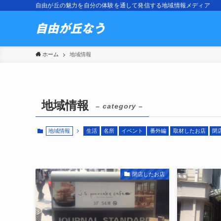
自由が丘の魅力を自分の体験を通して発信する地域情報メディア
ホーム
地域情報
地域情報
– category –
地域情報
生活
名所
イベント
番外編
取材したお店
閉
閉店したお店