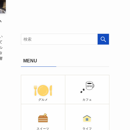
い
い
て
ル
タ
響
MENU
グルメ
カフェ
スイーツ
ライフ