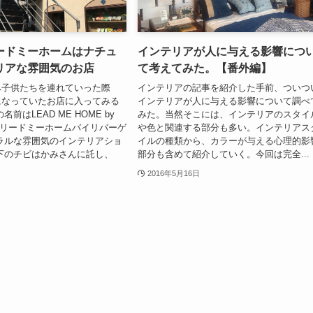
ードミーホームはナチュ
インテリアが人に与える影響につ
リアな雰囲気のお店
て考えてみた。【番外編】
へ子供たちを連れていった際
インテリアの記事を紹介した手前、ついつ
になっていたお店に入ってみる
インテリアが人に与える影響について調べ
前はLEAD ME HOME by
みた。当然そこには、インテリアのスタイ
TE（リードミーホームバイリバーゲ
や色と関連する部分も多い。インテリアス
ラルな雰囲気のインテリアショ
イルの種類から、カラーが与える心理的影
下のチビはかみさんに託し、
部分も含めて紹介していく。今回は完全...
2016年5月16日