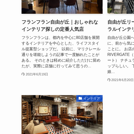
フランフラン自由が丘｜おしゃれな
自由が丘リ
インテリア探しの定番人気店
ラルインテ
フランフランは、都内を中心に80店舗を展開
自由が丘公園
するインテリアを中心とした、ライフスタイ
に、前から気
ル提案型ショップだ。 以前に、マリクレール
ことに。 お店の名
通りを堪能しようの記事で一度触れたことが
RIVERGA
ある。 そのときは軽めに紹介しただけに留め
ート） ナチュ
たが、実際に店舗に行ってみて思うの...
ップらしい。 
娘...
2021年6月19日
2021年6月20日
インテリア