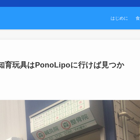
はじめに
食
育玩具はPonoLipoに行けば見つか