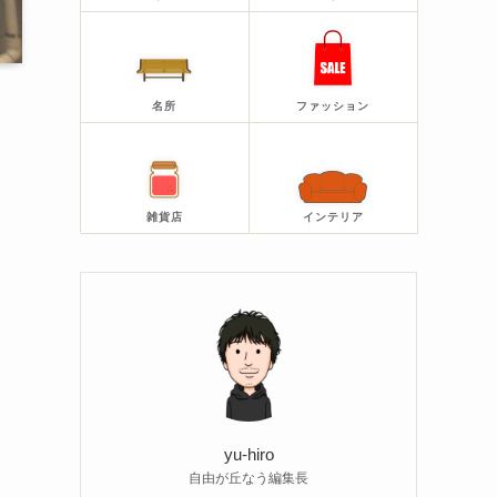
名所
ファッション
雑貨店
インテリア
yu-hiro
自由が丘なう編集長