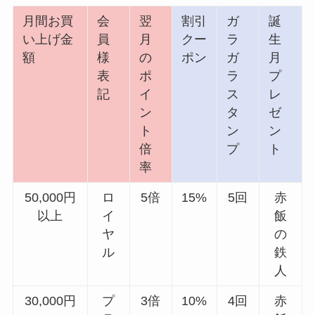
月間お買
会
翌
割引
ガ
誕
い上げ金
員
月
クー
ラ
生
額
様
の
ポン
ガ
月
表
ポ
ラ
プ
記
イ
ス
レ
ン
タ
ゼ
ト
ン
ン
倍
プ
ト
率
50,000円
ロ
5倍
15%
5回
赤
以上
イ
飯
ヤ
の
ル
鉄
人
30,000円
プ
3倍
10%
4回
赤