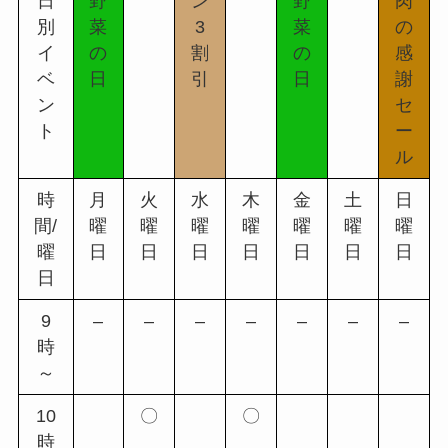
日
野
ン
野
肉
別
菜
3
菜
の
イ
の
割
の
感
ベ
日
引
日
謝
ン
セ
ト
ー
ル
時
月
火
水
木
金
土
日
間/
曜
曜
曜
曜
曜
曜
曜
曜
日
日
日
日
日
日
日
日
9
–
–
–
–
–
–
–
時
～
10
〇
〇
時