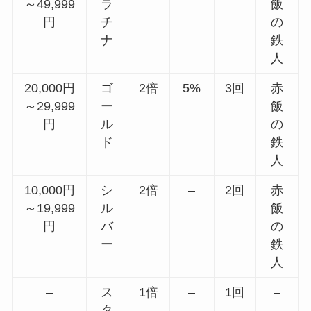
～49,999
ラ
飯
円
チ
の
ナ
鉄
人
20,000円
ゴ
2倍
5%
3回
赤
～29,999
ー
飯
円
ル
の
ド
鉄
人
10,000円
シ
2倍
–
2回
赤
～19,999
ル
飯
円
バ
の
ー
鉄
人
–
ス
1倍
–
1回
–
タ