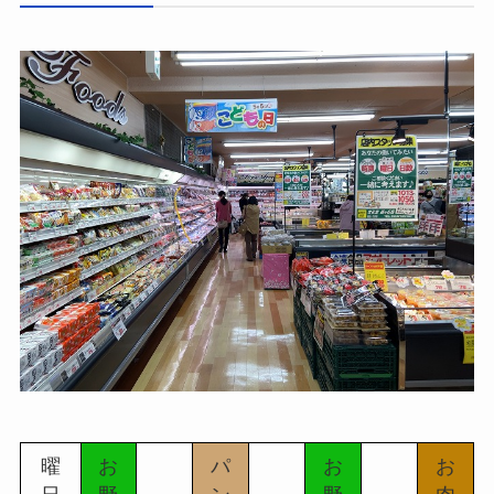
曜
お
パ
お
お