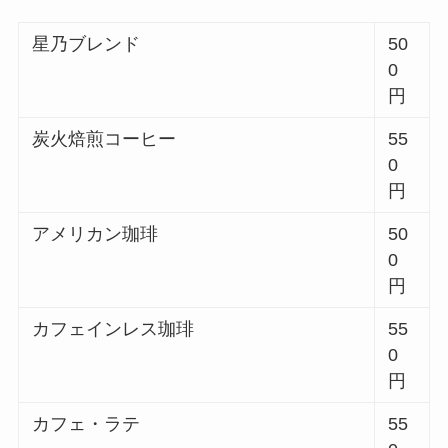
星乃ブレンド
50
0
円
炭火焙煎コーヒー
55
0
円
アメリカン珈琲
50
0
円
カフェインレス珈琲
55
0
円
カフェ・ラテ
55