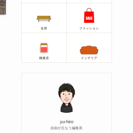
名所
ファッション
雑貨店
インテリア
yu-hiro
自由が丘なう編集長