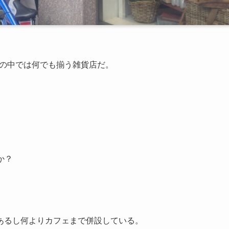
丘の中では何でも揃う雑貨店だ。
。
か？
あるし何よりカフェまで併設している。