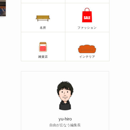
名所
ファッション
雑貨店
インテリア
yu-hiro
自由が丘なう編集長