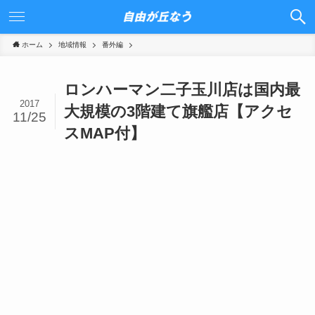
ホーム
地域情報
番外編
ロンハーマン二子玉川店は国内最
2017
大規模の3階建て旗艦店【アクセ
11/25
スMAP付】