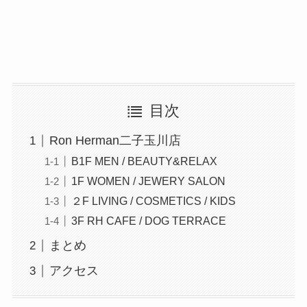
目次
Ron Herman二子玉川店
B1F MEN / BEAUTY&RELAX
1F WOMEN / JEWERY SALON
２F LIVING / COSMETICS / KIDS
3F RH CAFE / DOG TERRACE
まとめ
アクセス