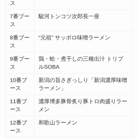
ス
7番ブー
駿河トンコツ次郎長一座
ス
8番ブー
“元祖” サッポロ味噌ラーメン
ス
9番ブー
鶏・蛤・煮干しの三種出汁 トリプ
ス
ルSOBA
10番ブ
新潟の旨さぎっしり「新潟濃厚味噌
ース
ラーメン」
11番ブ
濃厚博多豚骨炙り豚トロ肉盛りラー
ース
メン
12番ブ
和歌山ラーメン
ース