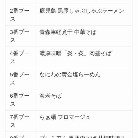
2番ブー
鹿児島 黒豚しゃぶしゃぶラーメン
ス
3番ブー
青森津軽煮干 中華そば
ス
4番ブー
濃厚味噌「炎・炙」肉盛そば
ス
5番ブー
なにわの黄金塩らーめん
ス
6番ブー
海老そば
ス
7番ブー
らぁ麺 フロマージュ
ス