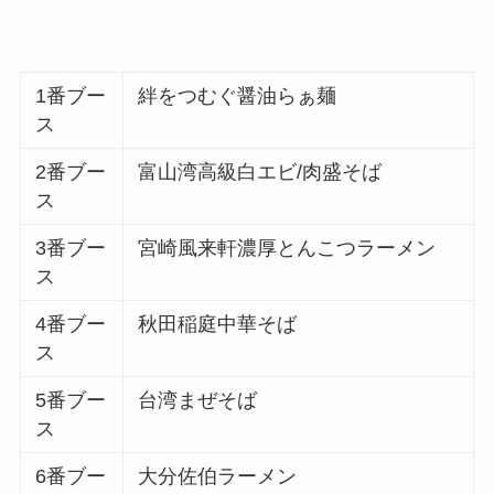
1番ブー
絆をつむぐ醤油らぁ麺
ス
2番ブー
富山湾高級白エビ/肉盛そば
ス
3番ブー
宮崎風来軒濃厚とんこつラーメン
ス
4番ブー
秋田稲庭中華そば
ス
5番ブー
台湾まぜそば
ス
6番ブー
大分佐伯ラーメン