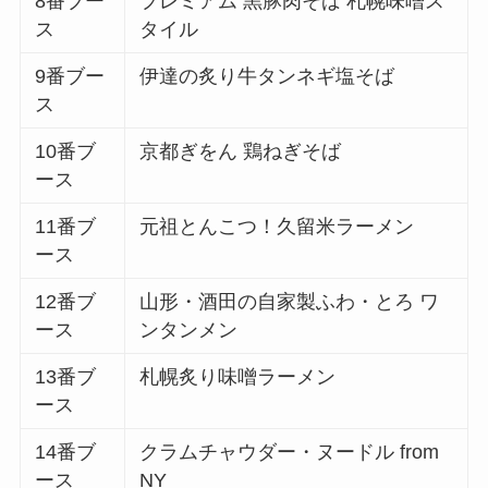
8番ブー
プレミアム 黒豚肉そば 札幌味噌ス
ス
タイル
9番ブー
伊達の炙り牛タンネギ塩そば
ス
10番ブ
京都ぎをん 鶏ねぎそば
ース
11番ブ
元祖とんこつ！久留米ラーメン
ース
12番ブ
山形・酒田の自家製ふわ・とろ ワ
ース
ンタンメン
13番ブ
札幌炙り味噌ラーメン
ース
14番ブ
クラムチャウダー・ヌードル from
ース
NY