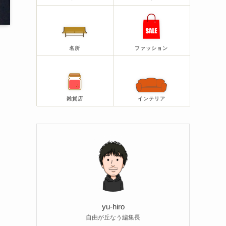
名所
ファッション
雑貨店
インテリア
yu-hiro
自由が丘なう編集長