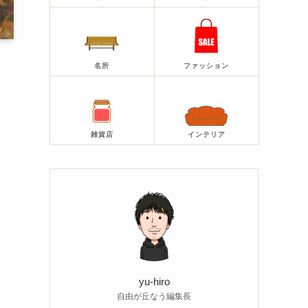
名所
ファッション
雑貨店
インテリア
っ
yu-hiro
自由が丘なう編集長