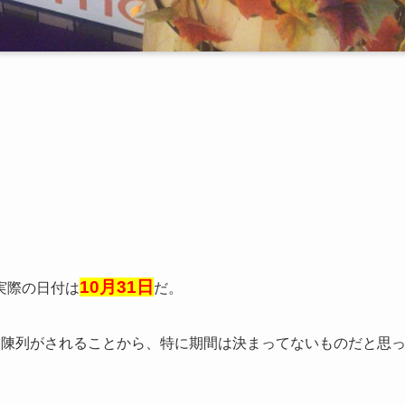
10月31日
実際の日付は
だ。
た陳列がされることから、特に期間は決まってないものだと思