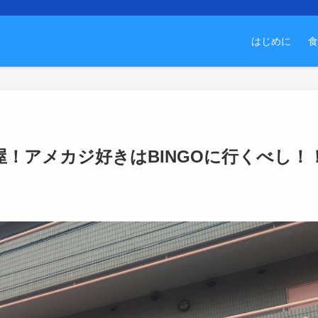
はじめに
食
！アメカジ好きはBINGOに行くべし！