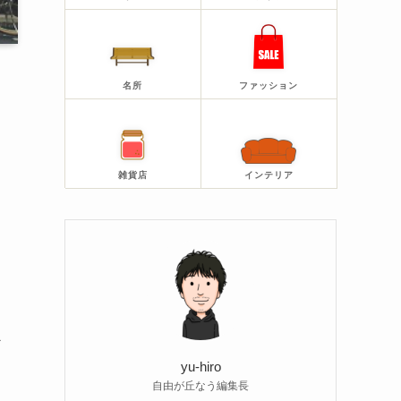
名所
ファッション
雑貨店
インテリア
べ
yu-hiro
自由が丘なう編集長