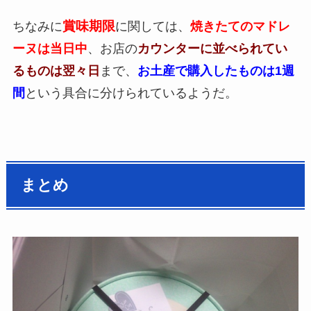
賞味期限
ちなみに
に関しては、
焼きたてのマドレ
ーヌは当日中
、お店の
カウンターに並べられてい
るものは翌々日
まで、
お土産で購入したものは1週
間
という具合に分けられているようだ。
まとめ