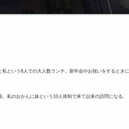
と私という6人での大人数ランチ。新年会やお祝いをするとき
娘、私のおかんに妹という10人体制で来て以来の訪問になる。