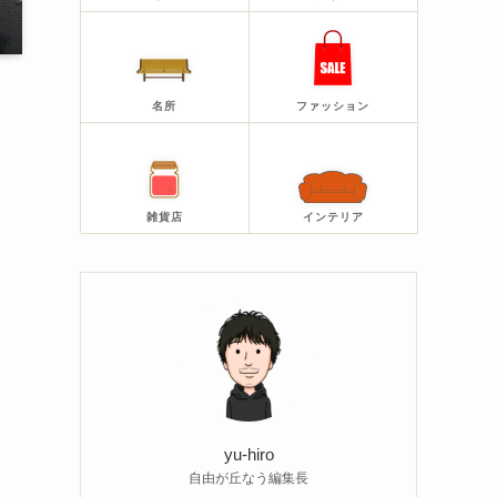
名所
ファッション
雑貨店
インテリア
に
yu-hiro
自由が丘なう編集長