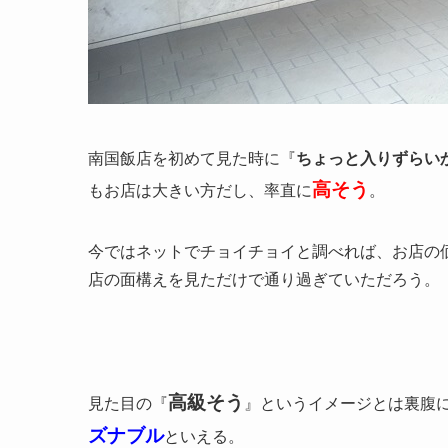
南国飯店を初めて見た時に『
ちょっと入りずらい
高そう
もお店は大きい方だし、率直に
。
今ではネットでチョイチョイと調べれば、お店の
店の面構えを見ただけで通り過ぎていただろう。
高級そう
見た目の『
』というイメージとは裏腹
ズナブル
といえる。