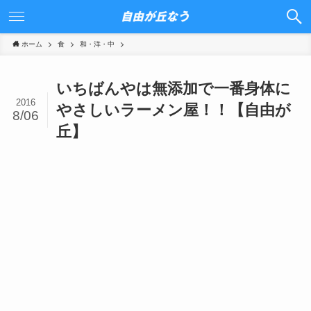
ホーム
食
和・洋・中
いちばんやは無添加で一番身体に
2016
やさしいラーメン屋！！【自由が
8/06
丘】