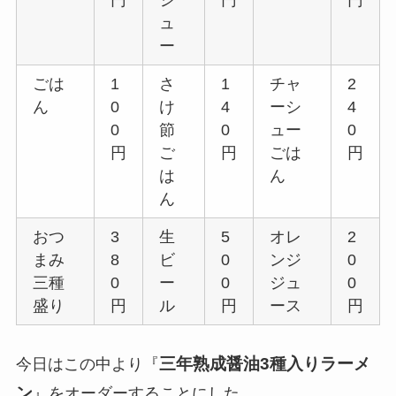
円
シ
円
円
ュ
ー
ごは
1
さ
1
チャ
2
ん
0
け
4
ーシ
4
0
節
0
ュー
0
円
ご
円
ごは
円
は
ん
ん
おつ
3
生
5
オレ
2
まみ
8
ビ
0
ンジ
0
三種
0
ー
0
ジュ
0
盛り
円
ル
円
ース
円
三年熟成醤油3種入りラーメ
今日はこの中より『
ン
』をオーダーすることにした。