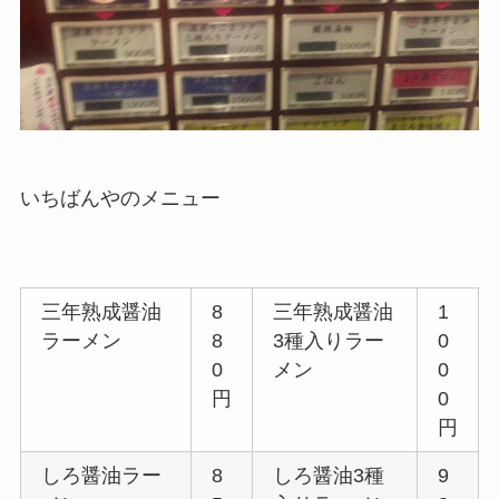
いちばんやのメニュー
三年熟成醤油
8
三年熟成醤油
1
ラーメン
8
3種入りラー
0
0
メン
0
円
0
円
しろ醤油ラー
8
しろ醤油3種
9