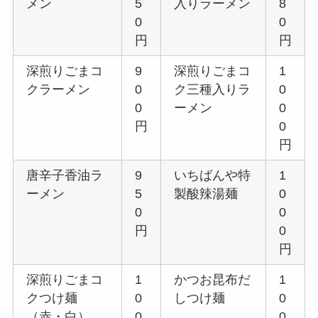
メン
5
入りラーメン
8
0
0
円
円
深煎りごまコ
9
深煎りごまコ
1
クラーメン
0
ク三種入りラ
0
0
ーメン
0
円
0
円
唐辛子香油ラ
9
いちばんや特
1
ーメン
5
製酸辣湯麺
0
0
0
円
0
円
深煎りごまコ
1
かつお昆布だ
1
クつけ麺
0
しつけ麺
0
（赤・白）
0
0