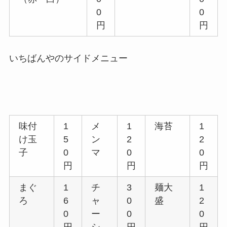
0
0
円
円
いちばんやのサイドメニュー
味付
1
メ
1
海苔
1
け玉
5
ン
2
2
子
0
マ
0
0
円
円
円
まぐ
1
チ
3
麺大
1
ろ
6
ャ
0
盛
2
0
ー
0
0