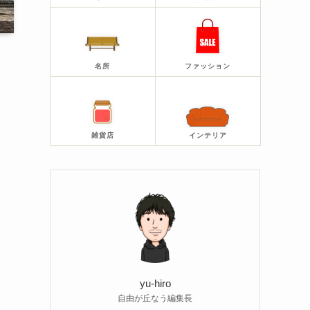
名所
ファッション
雑貨店
インテリア
yu-hiro
自由が丘なう編集長