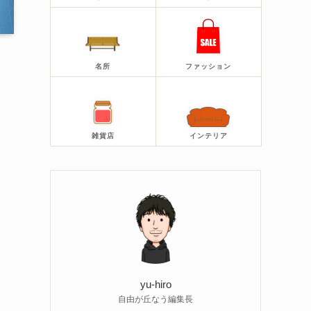
名所
ファッション
雑貨店
インテリア
yu-hiro
自由が丘なう編集長