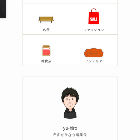
名所
ファッション
雑貨店
インテリア
yu-hiro
自由が丘なう編集長
こ