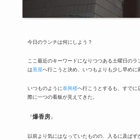
今日のランチは何にしよう？
ここ最近のキーワードになりつつある土曜日のラ
は
葱屋
へ行こうと決め、いつもよりも少し早めに
いつものように
泰興楼
へ行こうとするも、すでに
際に一つの看板が見えてきた。
爆香房
『
』
以前より気にはなっていたものの、入るに及ばず