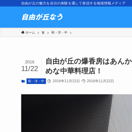
自由が丘の魅力を自分の体験を通して発信する地域情報メディア
ホーム
食
和・洋・中
自由が丘の爆香房はあん
2016
11/22
めな中華料理店！
2016年11月22日
2016年11月22日
和・洋・中