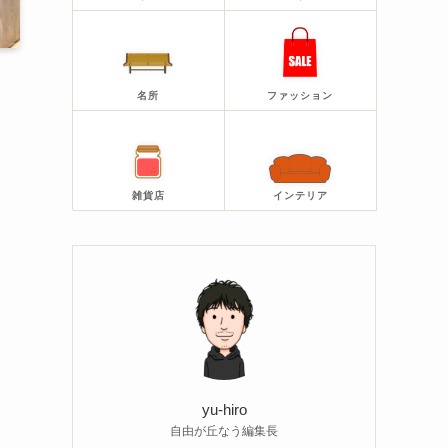
名所
ファッション
雑貨店
インテリア
yu-hiro
自由が丘なう編集長