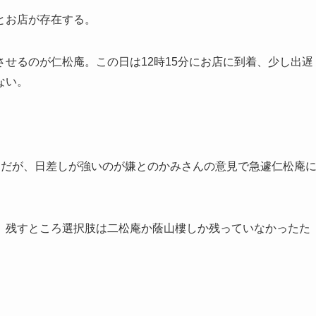
とお店が存在する。
せるのが仁松庵。この日は12時15分にお店に到着、少し出遅
ない。
んだが、日差しが強いのが嫌とのかみさんの意見で急遽仁松庵
、残すところ選択肢は二松庵か蔭山樓しか残っていなかったた