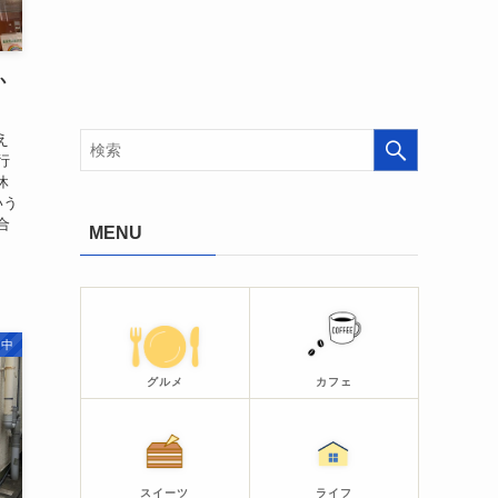
か
え
行
休
いう
合
MENU
・中
グルメ
カフェ
スイーツ
ライフ