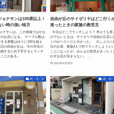
ョナサンは100席以上！
自由が丘のサイゼリヤはどこ行く
ない時の強い味方
迷ったときの家族の救世主
ョナサンは、この地域ではかな
今日はどこでランチしよう？ 考えても答
のお店になる。 テーブル数は
がでないときは、サイゼリヤ自由が丘店に
できる客数はゆうに100を超え
くのがベストだと分かった。 久しぶりに
祝日の自由が丘は、今の市況の
日のお昼、家族4人で外でランチしようと
混雑するため下手するとランチ
ことになったが、みんなの意見がまったく
ことがある...
わずお店が決まらない。 ...
2021年4月30日
和・洋・中
和・洋