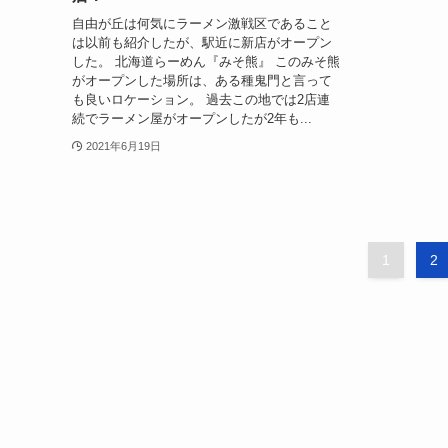
自由が丘は何気にラーメン激戦区であること
は以前も紹介したが、駅近に新店がオープン
した。 北海道らーめん『みそ熊』 このみそ熊
がオープンした場所は、ある種鬼門と言って
も良いロケーション。 過去この地では2店連
続でラーメン屋がオープンしたが2年も...
2021年6月19日
1
2