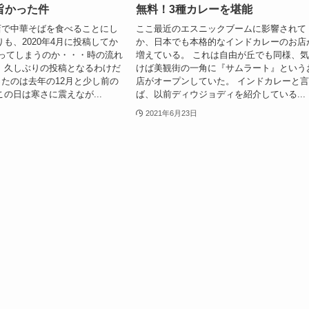
旨かった件
無料！3種カレーを堪能
店で中華そばを食べることにし
ここ最近のエスニックブームに影響されて
りも、2020年4月に投稿してか
か、日本でも本格的なインドカレーのお店
ってしまうのか・・・時の流れ
増えている。 これは自由が丘でも同様、
 久しぶりの投稿となるわけだ
けば美観街の一角に『サムラート』という
たのは去年の12月と少し前の
店がオープンしていた。 インドカレーと
この日は寒さに震えなが...
ば、以前ディウジョディを紹介している...
2021年6月23日