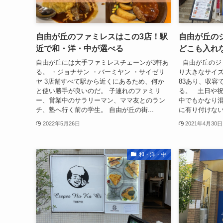
自由が丘のファミレスはこの3店！駅
自由が丘のジ
近で和・洋・中が選べる
どこも入れ
自由が丘には大手ファミレスチェーンが3軒あ
自由が丘のジ
る。 ・ジョナサン ・バーミヤン ・サイゼリ
り大きなサイズ
ヤ 3店舗すべて駅から近くにあるため、何か
83あり、収容
と使い勝手が良いのだ。 子連れのファミリ
る。 土日や
ー、営業中のサラリーマン、ママ友とのラン
中でもかなり
チ、塾へ行く前の学生。 自由が丘の街...
に有り付けない
2022年5月26日
2021年4月30日
和・洋・中