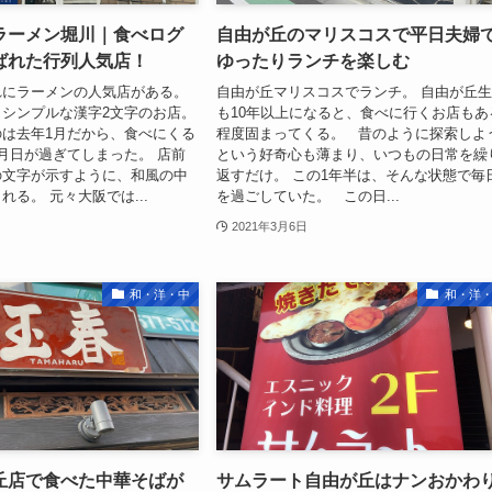
ラーメン堀川｜食べログ
自由が丘のマリスコスで平日夫婦
ばれた行列人気店！
ゆったりランチを楽しむ
れにラーメンの人気店がある。
自由が丘マリスコスでランチ。 自由が丘
シンプルな漢字2文字のお店。
も10年以上になると、食べに行くお店もあ
は去年1月だから、食べにくる
程度固まってくる。 昔のように探索しよ
月日が過ぎてしまった。 店前
という好奇心も薄まり、いつもの日常を繰
の文字が示すように、和風の中
返すだけ。 この1年半は、そんな状態で毎
れる。 元々大阪では...
を過ごしていた。 この日...
2021年3月6日
和・洋・中
和・洋
丘店で食べた中華そばが
サムラート自由が丘はナンおかわ