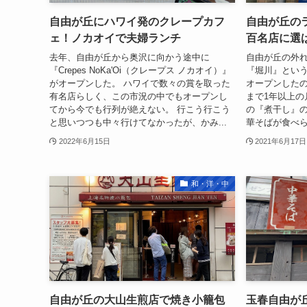
自由が丘にハワイ発のクレープカフ
自由が丘の
ェ！ノカオイで夫婦ランチ
百名店に選
去年、自由が丘から奥沢に向かう途中に
自由が丘の外
『Crepes NoKa'Oi（クレープス ノカオイ）』
『堀川』という
がオープンした。 ハワイで数々の賞を取った
オープンしたの
有名店らしく、この市況の中でもオープンし
まで1年以上の
てから今でも行列が絶えない。 行こう行こう
の『煮干し』
と思いつつも中々行けてなかったが、かみ...
華そばが食べら
2022年6月15日
2021年6月17日
和・洋・中
自由が丘の大山生煎店で焼き小籠包
玉春自由が