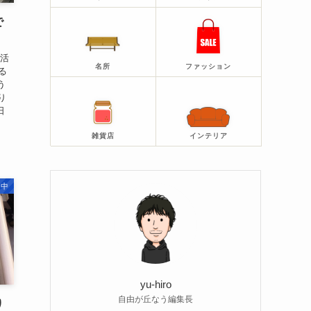
で
生活
名所
ファッション
る
う
り
日
雑貨店
インテリア
・中
yu-hiro
自由が丘なう編集長
り