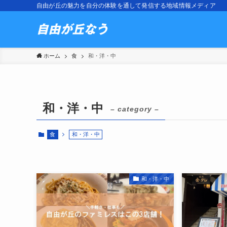
自由が丘の魅力を自分の体験を通して発信する地域情報メディア
ホーム
食
和・洋・中
和・洋・中
– category –
食
和・洋・中
和・洋・中