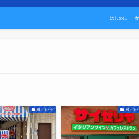
はじめに
食
和・洋・中
和・洋