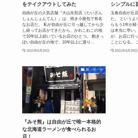
をテイクアウトしてみた
シンプルに
自由が丘の人気店舗『大山生煎店（たいざん
玉春自由が丘
しぇんじぇんてん）』は、焼き小籠包で有名
た。 というよ
なお店だ。 私が自由が丘に引っ越してから少
らもう1年が経
し経ってお店ができたから、かれこれこの地
は本当に早い。
で10年以上続いているお店のひとつ。 飽きっ
が、お店に行っ
ぽい自由が丘の地で、10年以上に渡り...
ことになる。 
2021年6月20日
2021年6月20日
和・洋・中
『みそ熊』は自由が丘で唯一本格的
な北海道ラーメンが食べられるお
店！