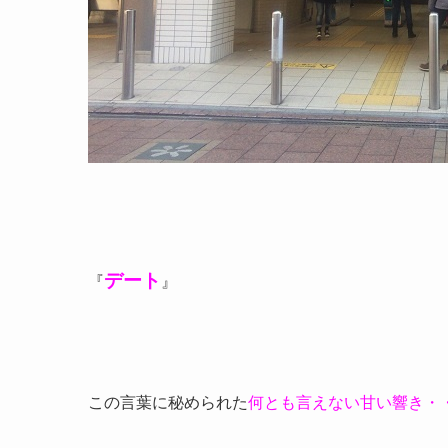
デート
『
』
この言葉に秘められた
何とも言えない甘い響き・