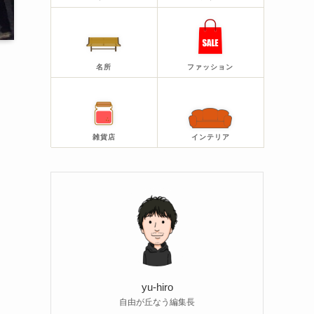
名所
ファッション
雑貨店
インテリア
yu-hiro
自由が丘なう編集長