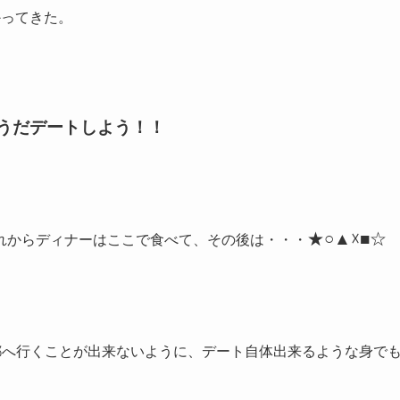
かってきた。
うだデートしよう！！
★○▲☓■☆
れからディナーはここで食べて、その後は・・・
都へ行くことが出来ないように、デート自体出来るような身で